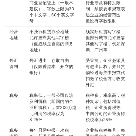
商业登记证上（一般不
行业涉及有特别限
建议），字数上限为30
制；须按要求规范表
个中文字，60个英文字
述企业的经营范围，
母
但没有字数限制
经营
不强行租赁办公地址，
须实际租赁写字楼，
地址
允许挂靠其他写字楼
但部分城市允许挂靠
（但必须是香港的商务
其他写字楼，例如深
地址）
圳、广州等
外汇
外汇进出、存取自由
受管制，企业必须具
管制
（仅限香港本土开立的
有进出口权，并且货
银行）
物经过海关申报或代
扣缴了税金方可收支
外汇
税务
税率低，一般公司仅涉
税种多，税率高，税
及利得税（即国内的企
种复杂，包括增值
业所得税），首200万港
税、企业所得税等，
元利润的税率仅为
中国公司的企业所得
8.25%
税税率为25%
税务
每年只需申报一次税
企业按税种每月、每