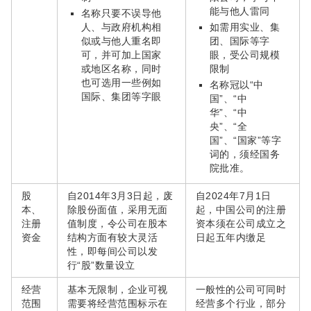
能与他人雷同
名称只要不误导他
人、与政府机构相
如需用实业、集
似或与他人重名即
团、国际等字
可，并可加上国家
眼，受公司规模
或地区名称，同时
限制
也可选用一些例如
名称冠以“中
国际、集团等字眼
国”、“中
华”、“中
央”、“全
国”、“国家”等字
词的，须经国务
院批准。
股
自2014年3月3日起，废
自2024年7月1日
本、
除股份面值，采用无面
起，中国公司的注册
注册
值制度，令公司在股本
资本须在公司成立之
资金
结构方面有较大灵活
日起五年内缴足
性，即每间公司以发
行“股”数量设立
经营
基本无限制，企业可视
一般性的公司可同时
范围
需要将经营范围标示在
经营多个行业，部分