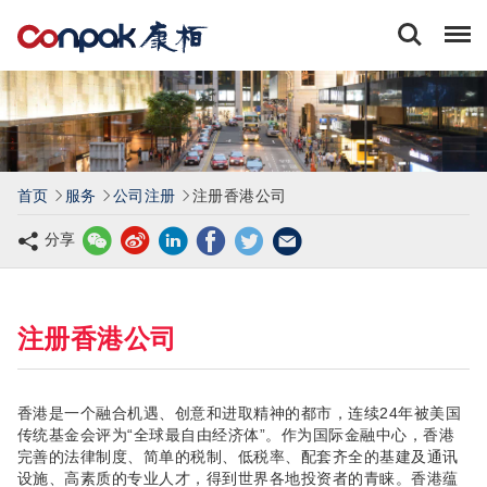
康
栢
会
计
师
事
务
所
有
首页
服务
公司注册
注册香港公司
限
公
分享
司
注册香港公司
香港是一个融合机遇、创意和进取精神的都市，连续24年被美国
传统基金会评为“全球最自由经济体”。作为国际金融中心，香港
完善的法律制度、简单的税制、低税率、配套齐全的基建及通讯
设施、高素质的专业人才，得到世界各地投资者的青睐。香港蕴