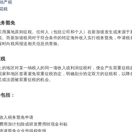
动产税
花税
税务豁免
采用属地原则征税。任何人（包括公司和个人）在新加坡发生或来源于
税。而新加坡税局对于符合条件的特定海外收入实行税务豁免，申请税
报时向税局报送相关信息供查验。
培训及发展成就
征税
上的地区对某一纳税人的同一项收入或利润征税时，便会产生双重征税
国家和地区签署避免双重征税协定，明确划分协定双方的征税权，以降
民或法团被双重征税的机会。
人才企业嘉许奖
务包括：
收入税务豁免申请
费用加计扣除或研发费用转现金补贴
申请豁免企业所得税申报