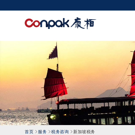
康
栢
会
计
师
事
务
所
有
限
公
司
首页
服务
税务咨询
新加坡税务