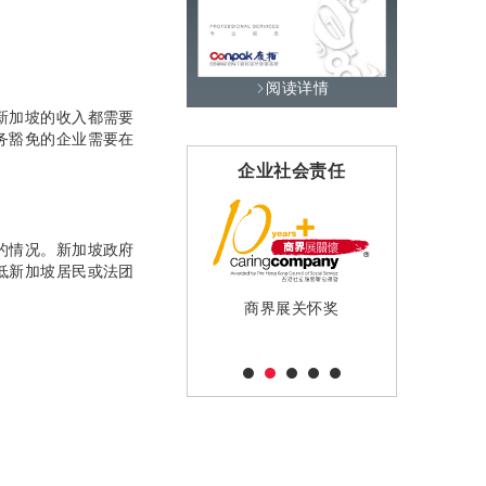
阅读详情
新加坡的收入都需要
务豁免的企业需要在
战略伙伴
企业社会责任
专
的情况。新加坡政府
低新加坡居民或法团
商界展关怀奖
香港注册
Allinial Global