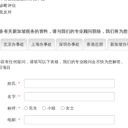
诊断评估
及反对
多有关新加坡税务的资料，请与我们的专业顾问联络，我们将为您
北京
办事处
上海
办事处
深圳
办事处
香港
总部
新加坡
办
内容有任何疑问，请填写以下表格，我们的专业顾问会尽快为您解答。
写项目
姓氏:
*
名字:
*
先生
小姐
女士
称呼:
*
电邮:
*