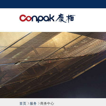
康
栢
会
计
师
事
务
所
有
限
公
司
首页
服务
商务中心