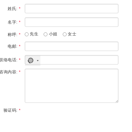
姓氏:
*
名字:
*
先生
小姐
女士
称呼:
*
电邮:
*
联络电话:
*
没
有
咨询内容:
*
选
择
国
家
验证码:
*