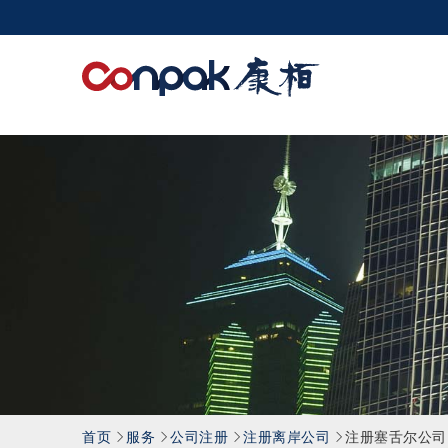
康
栢
会
计
师
事
务
所
有
限
公
司
首页
服务
公司注册
注册离岸公司
注册塞舌尔公司