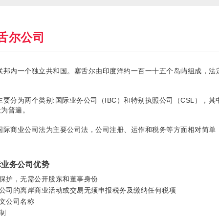
舌尔公司
联邦内一个独立共和国。塞舌尔由印度洋约一百一十五个岛屿组成，法
。
主要分为两个类别:国际业务公司（IBC）和特别执照公司（CSL），
最为普遍。
国际商业公司法为主要公司法，公司注册、运作和税务等方面相对简单
际业务公司优势
保护，无需公开股东和董事身份
公司的离岸商业活动或交易无须申报税务及缴纳任何税项
文公司名称
制