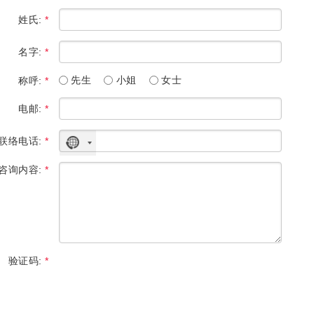
姓氏:
*
名字:
*
先生
小姐
女士
称呼:
*
电邮:
*
联络电话:
*
没
有
咨询内容:
*
选
择
国
家
验证码:
*