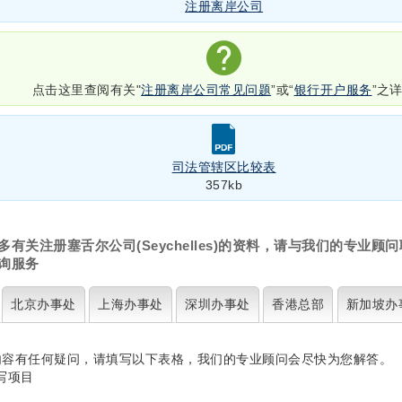
注册离岸公司
点击这里查阅有关"
注册离岸公司常见问题
”或“
银行开户服务
”之
司法管辖区比较表
357kb
多有关注册塞舌尔公司(Seychelles)的资料，请与我们的专业顾
询服务
北京
办事处
上海
办事处
深圳
办事处
香港
总部
新加坡
办
内容有任何疑问，请填写以下表格，我们的专业顾问会尽快为您解答。
写项目