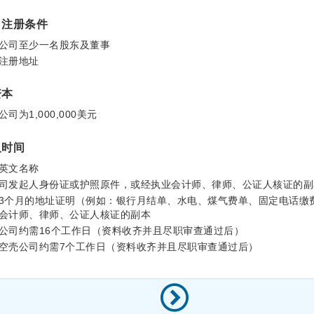
司注册条件
公司至少一名股东及董事
注册地址
资本
司为1,000,000美元
及时间
英文名称
司发起人身份证或护照原件，或经执业会计师、律师、公证人核证的副
3个月的地址证明（例如：银行月结单、水电、煤气费单、固定电话缴
培训及发展成就
战略
会计师、律师、公证人核证的副本
公司约需16个工作日（资料收齐并且尽职审查通过后）
空壳公司约需7个工作日（资料收齐并且尽职审查通过后）
人才企业嘉许奖
Allinial