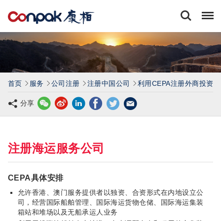
康
栢
会
计
师
事
务
所
有
首页
服务
公司注册
注册中国公司
利用CEPA注册外商投资
限
公
分享
司
注册海运服务公司
CEPA具体安排
允许香港、澳门服务提供者以独资、合资形式在内地设立公
司，经营国际船舶管理、国际海运货物仓储、国际海运集装
箱站和堆场以及无船承运人业务