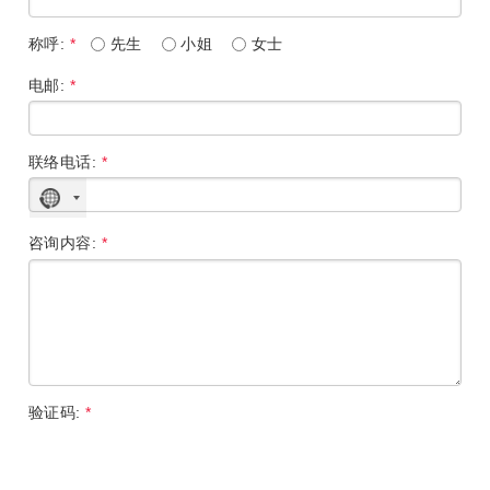
称呼:
*
先生
小姐
女士
电邮:
*
联络电话:
*
没
有
选
咨询内容:
*
择
国
家
验证码:
*